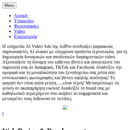
Menu
Αρχική
Υπηρεσίες
Φωτογραφίες
Video
Επικοινωνία
Η υπηρεσία AI Video Ads της AdPro συνδυάζει ψηφιακούς
παρουσιαστές AI avatars με σύγχρονα προϊόντα τεχνολογίας για τη
δημιουργία δυναμικών και αποδοτικών διαφημιστικών video.
Αξιοποιήστε τη δύναμη του κάθετου βίντεο και απογειώστε την
παρουσία σας σε Instagram, TikTok και Facebook
Αναδείξτε την
ομορφιά και τη μοναδικότητα του ξενοδοχείου σας μέσα από
εντυπωσιακές φωτογραφίες και βίντεο υψηλής ποιότητας!
Το
φαγητό δεν είναι απλά γεύση......είναι τέχνη! Μετατρέπουμε τη
γεύση σε ακαταμάχητη εικόνα!
Αναδείξτε το brand σας με
καθηλωτικό περιεχόμενο που αυξάνει το engagement και
μετατρέπει τους followers σε πελάτες
t