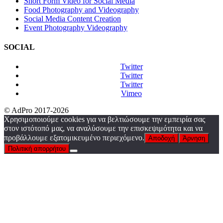
Short Form Video for Social Media
Food Photography and Videography
Social Media Content Creation
Event Photography Videography
SOCIAL
Twitter
Twitter
Twitter
Vimeo
© AdPro 2017-2026
Χρησιμοποιούμε cookies για να βελτιώσουμε την εμπειρία σας
στον ιστότοπό μας, να αναλύσουμε την επισκεψιμότητα και να
προβάλλουμε εξατομικευμένο περιεχόμενο.
Αποδοχή
Άρνηση
Πολιτική απορρήτου