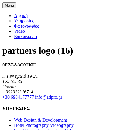
Menu
Αρχική
Υπηρεσίες
Φωτογραφίες
Video
Επικοινωνία
partners logo (16)
θΕΣΣΑΛΟΝΙΚΗ
Γ. Γεννηματά 19-21
TK: 55535
Πυλαία
+302312316714
+30 6984177777‬
info@adpro.gr
ΥΠΗΡΕΣΙΕΣ
Web Design & Development
Hotel Photography Videography