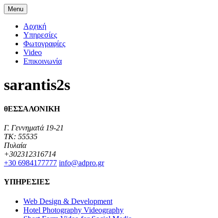
Menu
Αρχική
Υπηρεσίες
Φωτογραφίες
Video
Επικοινωνία
sarantis2s
θΕΣΣΑΛΟΝΙΚΗ
Γ. Γεννηματά 19-21
TK: 55535
Πυλαία
+302312316714
+30 6984177777‬
info@adpro.gr
ΥΠΗΡΕΣΙΕΣ
Web Design & Development
Hotel Photography Videography