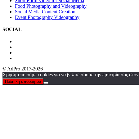
Short Form Video for Social Media
Food Photography and Videography
Social Media Content Creation
Event Photography Videography
SOCIAL
© AdPro 2017-2026
Χρησιμοποιούμε cookies για να βελτιώσουμε την εμπειρία σας στον
Πολιτική απορρήτου