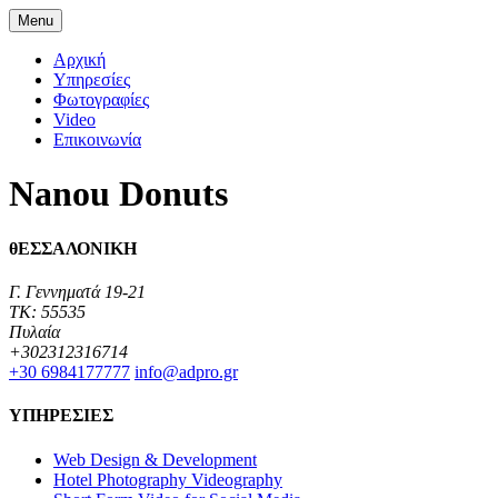
Menu
Αρχική
Υπηρεσίες
Φωτογραφίες
Video
Επικοινωνία
Nanou Donuts
θΕΣΣΑΛΟΝΙΚΗ
Γ. Γεννηματά 19-21
TK: 55535
Πυλαία
+302312316714
+30 6984177777‬
info@adpro.gr
ΥΠΗΡΕΣΙΕΣ
Web Design & Development
Hotel Photography Videography