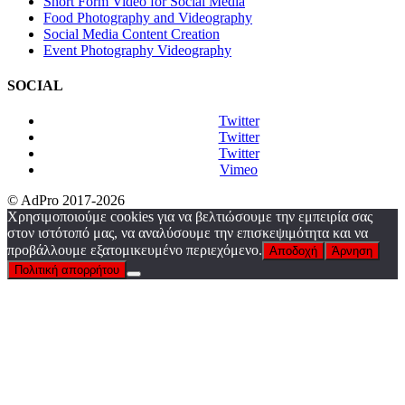
Short Form Video for Social Media
Food Photography and Videography
Social Media Content Creation
Event Photography Videography
SOCIAL
Twitter
Twitter
Twitter
Vimeo
© AdPro 2017-2026
Χρησιμοποιούμε cookies για να βελτιώσουμε την εμπειρία σας
στον ιστότοπό μας, να αναλύσουμε την επισκεψιμότητα και να
προβάλλουμε εξατομικευμένο περιεχόμενο.
Αποδοχή
Άρνηση
Πολιτική απορρήτου