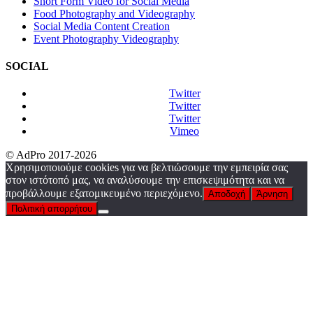
Short Form Video for Social Media
Food Photography and Videography
Social Media Content Creation
Event Photography Videography
SOCIAL
Twitter
Twitter
Twitter
Vimeo
© AdPro 2017-2026
Χρησιμοποιούμε cookies για να βελτιώσουμε την εμπειρία σας
στον ιστότοπό μας, να αναλύσουμε την επισκεψιμότητα και να
προβάλλουμε εξατομικευμένο περιεχόμενο.
Αποδοχή
Άρνηση
Πολιτική απορρήτου