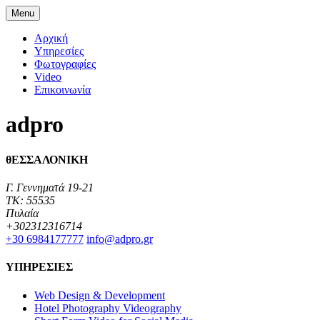
Menu
Αρχική
Υπηρεσίες
Φωτογραφίες
Video
Επικοινωνία
adpro
θΕΣΣΑΛΟΝΙΚΗ
Γ. Γεννηματά 19-21
TK: 55535
Πυλαία
+302312316714
+30 6984177777‬
info@adpro.gr
ΥΠΗΡΕΣΙΕΣ
Web Design & Development
Hotel Photography Videography