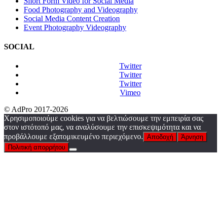
Short Form Video for Social Media
Food Photography and Videography
Social Media Content Creation
Event Photography Videography
SOCIAL
Twitter
Twitter
Twitter
Vimeo
© AdPro 2017-2026
Χρησιμοποιούμε cookies για να βελτιώσουμε την εμπειρία σας
στον ιστότοπό μας, να αναλύσουμε την επισκεψιμότητα και να
προβάλλουμε εξατομικευμένο περιεχόμενο.
Αποδοχή
Άρνηση
Πολιτική απορρήτου