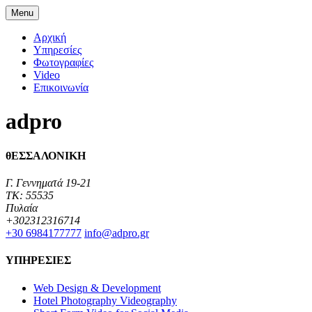
Menu
Αρχική
Υπηρεσίες
Φωτογραφίες
Video
Επικοινωνία
adpro
θΕΣΣΑΛΟΝΙΚΗ
Γ. Γεννηματά 19-21
TK: 55535
Πυλαία
+302312316714
+30 6984177777‬
info@adpro.gr
ΥΠΗΡΕΣΙΕΣ
Web Design & Development
Hotel Photography Videography