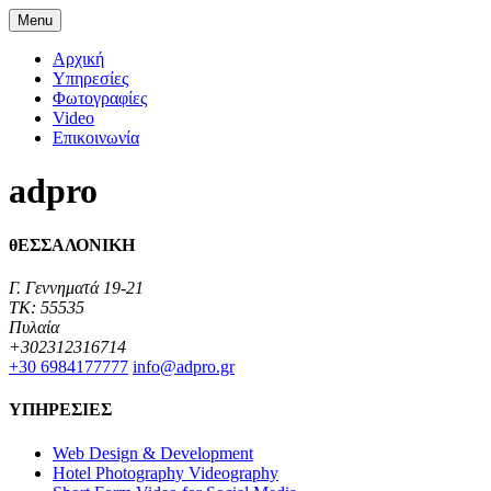
Menu
Αρχική
Υπηρεσίες
Φωτογραφίες
Video
Επικοινωνία
adpro
θΕΣΣΑΛΟΝΙΚΗ
Γ. Γεννηματά 19-21
TK: 55535
Πυλαία
+302312316714
+30 6984177777‬
info@adpro.gr
ΥΠΗΡΕΣΙΕΣ
Web Design & Development
Hotel Photography Videography