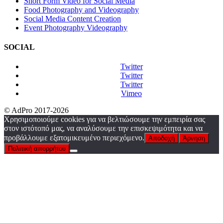
Short Form Video for Social Media
Food Photography and Videography
Social Media Content Creation
Event Photography Videography
SOCIAL
Twitter
Twitter
Twitter
Vimeo
© AdPro 2017-2026
Χρησιμοποιούμε cookies για να βελτιώσουμε την εμπειρία σας
στον ιστότοπό μας, να αναλύσουμε την επισκεψιμότητα και να
προβάλλουμε εξατομικευμένο περιεχόμενο.
Αποδοχή
Άρνηση
Πολιτική απορρήτου