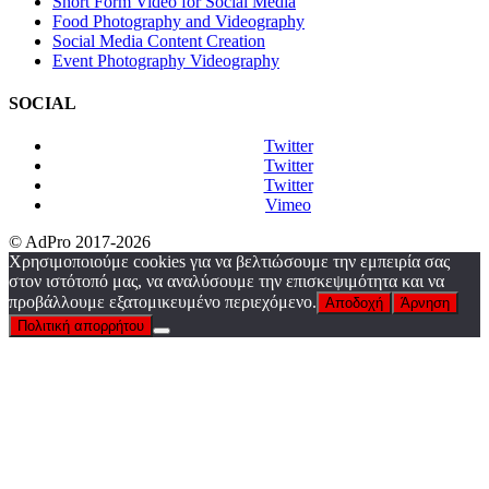
Short Form Video for Social Media
Food Photography and Videography
Social Media Content Creation
Event Photography Videography
SOCIAL
Twitter
Twitter
Twitter
Vimeo
© AdPro 2017-2026
Χρησιμοποιούμε cookies για να βελτιώσουμε την εμπειρία σας
στον ιστότοπό μας, να αναλύσουμε την επισκεψιμότητα και να
προβάλλουμε εξατομικευμένο περιεχόμενο.
Αποδοχή
Άρνηση
Πολιτική απορρήτου