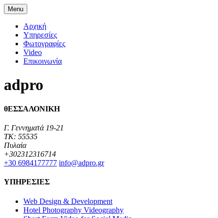
Menu
Αρχική
Υπηρεσίες
Φωτογραφίες
Video
Επικοινωνία
adpro
θΕΣΣΑΛΟΝΙΚΗ
Γ. Γεννηματά 19-21
TK: 55535
Πυλαία
+302312316714
+30 6984177777‬
info@adpro.gr
ΥΠΗΡΕΣΙΕΣ
Web Design & Development
Hotel Photography Videography