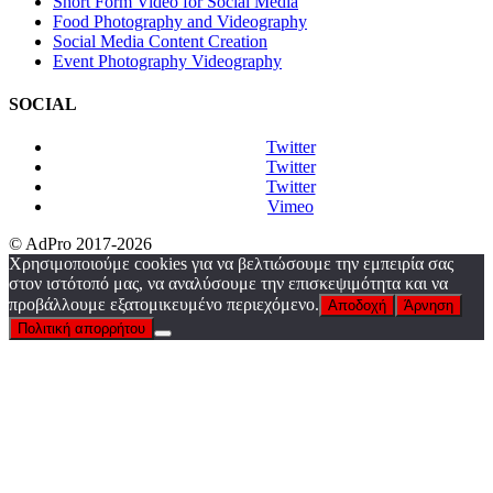
Short Form Video for Social Media
Food Photography and Videography
Social Media Content Creation
Event Photography Videography
SOCIAL
Twitter
Twitter
Twitter
Vimeo
© AdPro 2017-2026
Χρησιμοποιούμε cookies για να βελτιώσουμε την εμπειρία σας
στον ιστότοπό μας, να αναλύσουμε την επισκεψιμότητα και να
προβάλλουμε εξατομικευμένο περιεχόμενο.
Αποδοχή
Άρνηση
Πολιτική απορρήτου