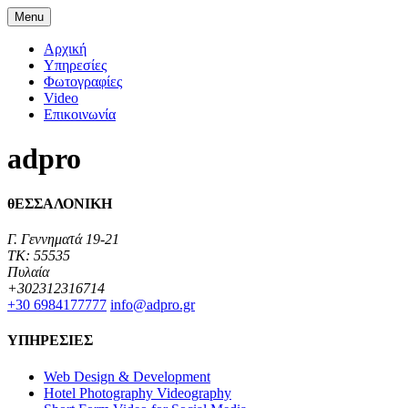
Menu
Αρχική
Υπηρεσίες
Φωτογραφίες
Video
Επικοινωνία
adpro
θΕΣΣΑΛΟΝΙΚΗ
Γ. Γεννηματά 19-21
TK: 55535
Πυλαία
+302312316714
+30 6984177777‬
info@adpro.gr
ΥΠΗΡΕΣΙΕΣ
Web Design & Development
Hotel Photography Videography