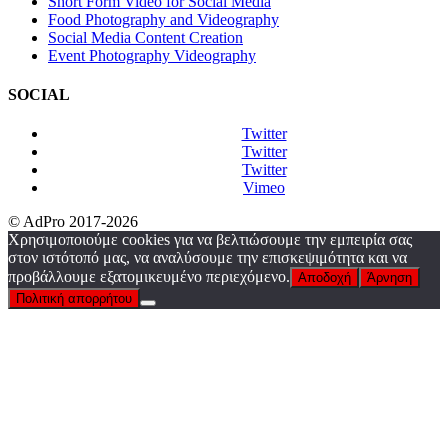
Short Form Video for Social Media
Food Photography and Videography
Social Media Content Creation
Event Photography Videography
SOCIAL
Twitter
Twitter
Twitter
Vimeo
© AdPro 2017-2026
Χρησιμοποιούμε cookies για να βελτιώσουμε την εμπειρία σας
στον ιστότοπό μας, να αναλύσουμε την επισκεψιμότητα και να
προβάλλουμε εξατομικευμένο περιεχόμενο.
Αποδοχή
Άρνηση
Πολιτική απορρήτου