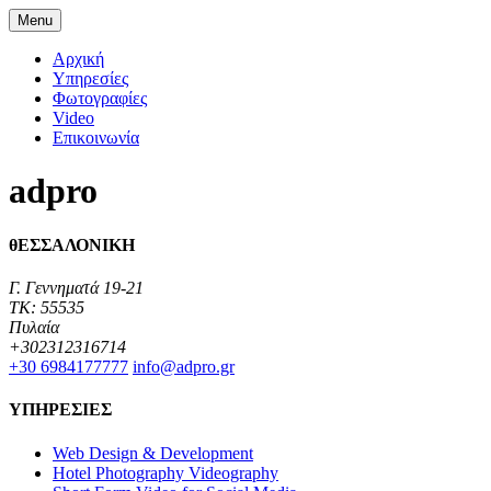
Menu
Αρχική
Υπηρεσίες
Φωτογραφίες
Video
Επικοινωνία
adpro
θΕΣΣΑΛΟΝΙΚΗ
Γ. Γεννηματά 19-21
TK: 55535
Πυλαία
+302312316714
+30 6984177777‬
info@adpro.gr
ΥΠΗΡΕΣΙΕΣ
Web Design & Development
Hotel Photography Videography