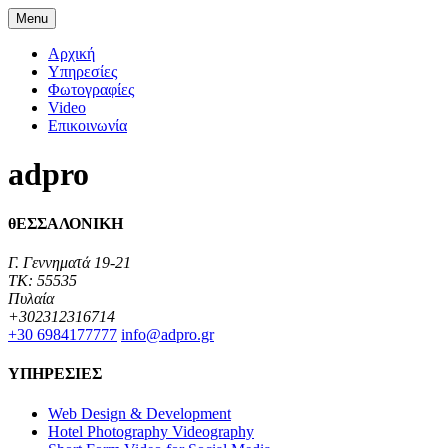
Menu
Αρχική
Υπηρεσίες
Φωτογραφίες
Video
Επικοινωνία
adpro
θΕΣΣΑΛΟΝΙΚΗ
Γ. Γεννηματά 19-21
TK: 55535
Πυλαία
+302312316714
+30 6984177777‬
info@adpro.gr
ΥΠΗΡΕΣΙΕΣ
Web Design & Development
Hotel Photography Videography