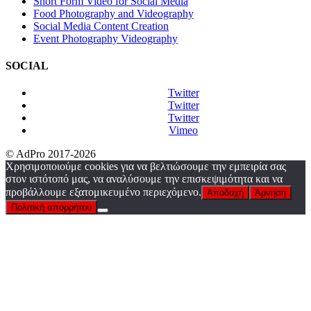
Short Form Video for Social Media
Food Photography and Videography
Social Media Content Creation
Event Photography Videography
SOCIAL
Twitter
Twitter
Twitter
Vimeo
© AdPro 2017-2026
Χρησιμοποιούμε cookies για να βελτιώσουμε την εμπειρία σας
στον ιστότοπό μας, να αναλύσουμε την επισκεψιμότητα και να
προβάλλουμε εξατομικευμένο περιεχόμενο.
Αποδοχή
Άρνηση
Πολιτική απορρήτου