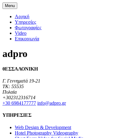
Menu
Αρχική
Υπηρεσίες
Φωτογραφίες
Video
Επικοινωνία
adpro
θΕΣΣΑΛΟΝΙΚΗ
Γ. Γεννηματά 19-21
TK: 55535
Πυλαία
+302312316714
+30 6984177777‬
info@adpro.gr
ΥΠΗΡΕΣΙΕΣ
Web Design & Development
Hotel Photography Videography