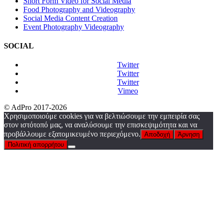
Short Form Video for Social Media
Food Photography and Videography
Social Media Content Creation
Event Photography Videography
SOCIAL
Twitter
Twitter
Twitter
Vimeo
© AdPro 2017-2026
Χρησιμοποιούμε cookies για να βελτιώσουμε την εμπειρία σας
στον ιστότοπό μας, να αναλύσουμε την επισκεψιμότητα και να
προβάλλουμε εξατομικευμένο περιεχόμενο.
Αποδοχή
Άρνηση
Πολιτική απορρήτου