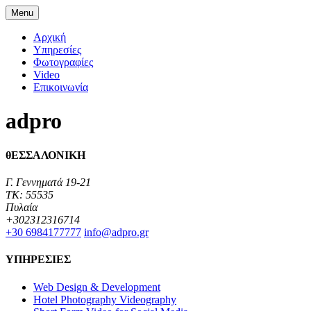
Menu
Αρχική
Υπηρεσίες
Φωτογραφίες
Video
Επικοινωνία
adpro
θΕΣΣΑΛΟΝΙΚΗ
Γ. Γεννηματά 19-21
TK: 55535
Πυλαία
+302312316714
+30 6984177777‬
info@adpro.gr
ΥΠΗΡΕΣΙΕΣ
Web Design & Development
Hotel Photography Videography