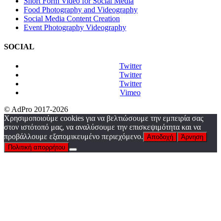
Short Form Video for Social Media
Food Photography and Videography
Social Media Content Creation
Event Photography Videography
SOCIAL
Twitter
Twitter
Twitter
Vimeo
© AdPro 2017-2026
Χρησιμοποιούμε cookies για να βελτιώσουμε την εμπειρία σας
στον ιστότοπό μας, να αναλύσουμε την επισκεψιμότητα και να
προβάλλουμε εξατομικευμένο περιεχόμενο.
Αποδοχή
Άρνηση
Πολιτική απορρήτου