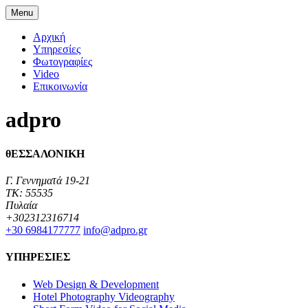
Menu
Αρχική
Υπηρεσίες
Φωτογραφίες
Video
Επικοινωνία
adpro
θΕΣΣΑΛΟΝΙΚΗ
Γ. Γεννηματά 19-21
TK: 55535
Πυλαία
+302312316714
+30 6984177777‬
info@adpro.gr
ΥΠΗΡΕΣΙΕΣ
Web Design & Development
Hotel Photography Videography