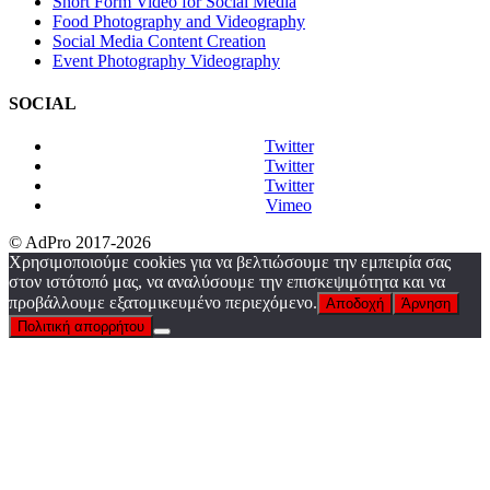
Short Form Video for Social Media
Food Photography and Videography
Social Media Content Creation
Event Photography Videography
SOCIAL
Twitter
Twitter
Twitter
Vimeo
© AdPro 2017-2026
Χρησιμοποιούμε cookies για να βελτιώσουμε την εμπειρία σας
στον ιστότοπό μας, να αναλύσουμε την επισκεψιμότητα και να
προβάλλουμε εξατομικευμένο περιεχόμενο.
Αποδοχή
Άρνηση
Πολιτική απορρήτου