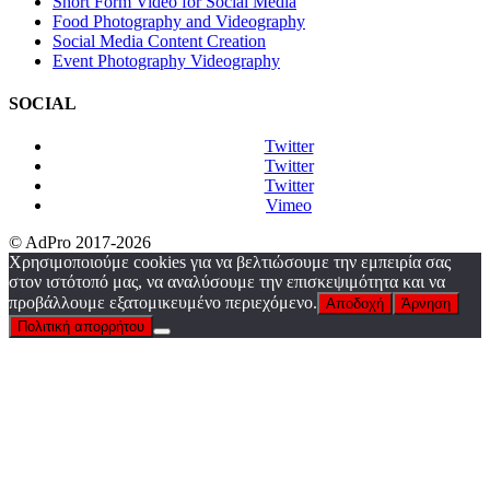
Short Form Video for Social Media
Food Photography and Videography
Social Media Content Creation
Event Photography Videography
SOCIAL
Twitter
Twitter
Twitter
Vimeo
© AdPro 2017-2026
Χρησιμοποιούμε cookies για να βελτιώσουμε την εμπειρία σας
στον ιστότοπό μας, να αναλύσουμε την επισκεψιμότητα και να
προβάλλουμε εξατομικευμένο περιεχόμενο.
Αποδοχή
Άρνηση
Πολιτική απορρήτου