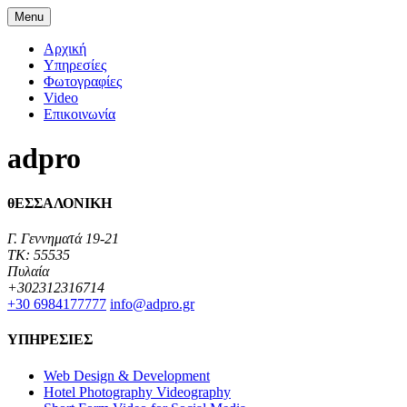
Menu
Αρχική
Υπηρεσίες
Φωτογραφίες
Video
Επικοινωνία
adpro
θΕΣΣΑΛΟΝΙΚΗ
Γ. Γεννηματά 19-21
TK: 55535
Πυλαία
+302312316714
+30 6984177777‬
info@adpro.gr
ΥΠΗΡΕΣΙΕΣ
Web Design & Development
Hotel Photography Videography