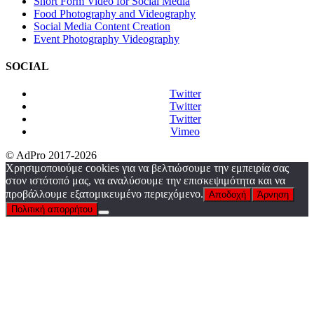
Short Form Video for Social Media
Food Photography and Videography
Social Media Content Creation
Event Photography Videography
SOCIAL
Twitter
Twitter
Twitter
Vimeo
© AdPro 2017-2026
Χρησιμοποιούμε cookies για να βελτιώσουμε την εμπειρία σας
στον ιστότοπό μας, να αναλύσουμε την επισκεψιμότητα και να
προβάλλουμε εξατομικευμένο περιεχόμενο.
Αποδοχή
Άρνηση
Πολιτική απορρήτου