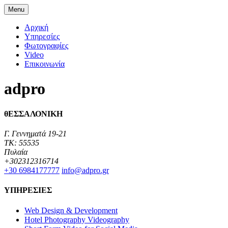
Menu
Αρχική
Υπηρεσίες
Φωτογραφίες
Video
Επικοινωνία
adpro
θΕΣΣΑΛΟΝΙΚΗ
Γ. Γεννηματά 19-21
TK: 55535
Πυλαία
+302312316714
+30 6984177777‬
info@adpro.gr
ΥΠΗΡΕΣΙΕΣ
Web Design & Development
Hotel Photography Videography