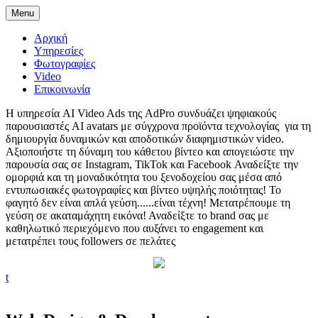
Menu
Αρχική
Υπηρεσίες
Φωτογραφίες
Video
Επικοινωνία
Η υπηρεσία AI Video Ads της AdPro συνδυάζει ψηφιακούς
παρουσιαστές AI avatars με σύγχρονα προϊόντα τεχνολογίας για τη
δημιουργία δυναμικών και αποδοτικών διαφημιστικών video.
Αξιοποιήστε τη δύναμη του κάθετου βίντεο και απογειώστε την
παρουσία σας σε Instagram, TikTok και Facebook
Αναδείξτε την
ομορφιά και τη μοναδικότητα του ξενοδοχείου σας μέσα από
εντυπωσιακές φωτογραφίες και βίντεο υψηλής ποιότητας!
Το
φαγητό δεν είναι απλά γεύση......είναι τέχνη! Μετατρέπουμε τη
γεύση σε ακαταμάχητη εικόνα!
Αναδείξτε το brand σας με
καθηλωτικό περιεχόμενο που αυξάνει το engagement και
μετατρέπει τους followers σε πελάτες
t